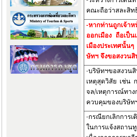
คณะถือว่าสละสิทธิ
-หากท่านถูกเจ้าห
ออกเมือง ถือเป็น
เมืองประเทศนั้น
ษัทฯ จึงขอสงวนสิทธ
-บริษัทฯขอสงวนสิท
เหตุสุดวิสัย เช่
จล/เหตุการณ์ทางก
ควบคุมของบริษัท
-กรณียกเลิกการเด
ในการแจ้งสถานทูตฯ