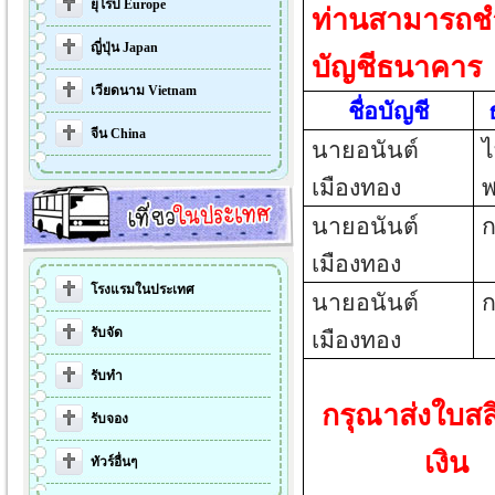
ยุโรป Europe
ท่านสามารถชำร
ญี่ปุ่น Japan
บัญชีธนาคาร
เวียดนาม Vietnam
ชื่อบัญชี
จีน China
นายอนันต์
เมืองทอง
พ
นายอนันต์
ก
เมืองทอง
โรงแรมในประเทศ
นายอนันต์
ก
เมืองทอง
รับจัด
รับทำ
กรุณาส่งใบส
รับจอง
เงิน
ทัวร์อื่นๆ